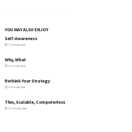
YOU MAY ALSO ENJOY
Self-Awareness
7 minute read
Why, What
5 minute read
Rethink Your Strategy
4 minute read
Thin, Scalable, Computerless
13 minute read