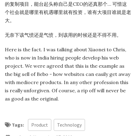
的复制项目，能台起头称自己是CEO的还真那个… 可惜这
个社会就是哪里有机遇哪里就有投资，谁有大项目谁就是老
大。
无奈下该气愤还是气愤，到该用的时候还是不得不用。
Here is the fact. I was talking about Xiaonei to Chris,
who is now in India hiring people develop his web
project. We were agreed that this is the example as
the big sell of Bebo - how websites can easily get away
with mediocre products. In any other profession this
is really unforgiven. Of course, a rip off will never be
as good as the original.
Tags:
Product
Technology