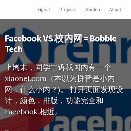
Skip
Skip
Skip
Signal
Projects
Garden
About
to
to
to
Skip
primary
content
footer
links
navigation
Facebook VS 校内网 = Bobble
Tech
上周末，同学告诉我国内有一个
xiaonei.com（本以为拼音是小内
网，什么小内？)。 打开页面发现设
计，颜色，排版，功能完全和
Facebook 相近。